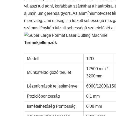
választ tud adni, korábban számíthat a határokra,
alumínium gerenda gyors. Az alumíniumötvözet fém
merevség, ami elősegíti a túlzott sebességű mozgá
számos fénykép túlzott sebességű szeletelését a t
Termékjellemzők
Modell
12D
12500 mm *
Munkafeldolgozó terület
3200mm
Lézerforrások teljesítménye
6000/12000/15
Pozíciópontosság
0,1 mm
Ismételhetőség Pontosság
0,08 mm