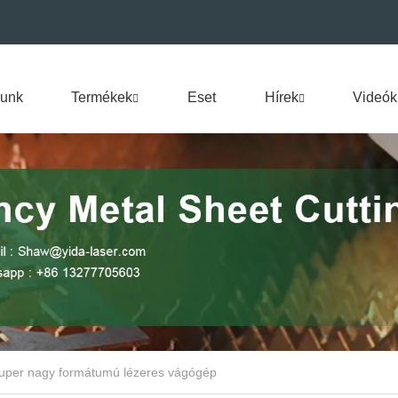
lunk
Termékek
Eset
Hírek
Videók
uper nagy formátumú lézeres vágógép