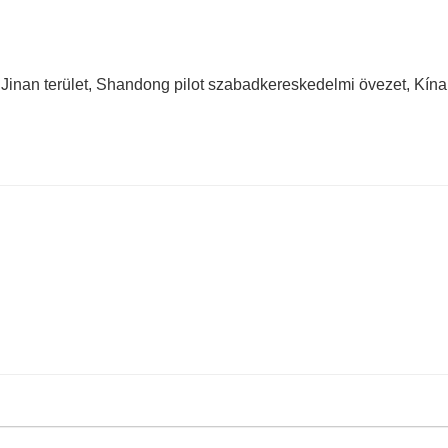
16D
12D
Jinan terület, Shandong pilot szabadkereskedelmi övezet, Kína
16500mm*3200mm
12500 
50m / perc
50m / pe
6KW alatta:O
2
6KW ala
6KW és afelett:O
2、
N
2
、air
6KW és a
0,8 G
0,8 G