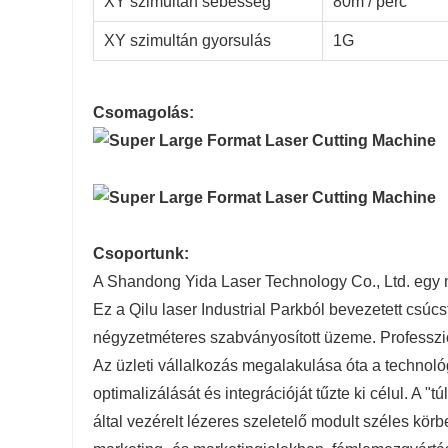
XY szimultán sebesség
80m / perc
XY szimultán gyorsulás
1G
Csomagolás:
Csoportunk:
A Shandong Yida Laser Technology Co., Ltd. egy 
Ez a Qilu laser Industrial Parkból bevezetett csúc
négyzetméteres szabványosított üzeme. Professzion
Az üzleti vállalkozás megalakulása óta a technoló
optimalizálását és integrációját tűzte ki célul. A "tú
által vezérelt lézeres szeletelő modult széles k