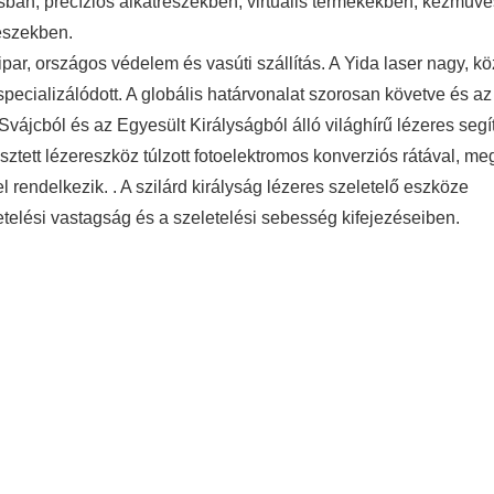
ban, precíziós alkatrészekben, virtuális termékekben, kézműve
részekben.
pipar, országos védelem és vasúti szállítás. A Yida laser nagy, k
pecializálódott. A globális határvonalat szorosan követve és az
ájcból és az Egyesült Királyságból álló világhírű lézeres segí
ztett lézereszköz túlzott fotoelektromos konverziós rátával, me
 rendelkezik. . A szilárd királyság lézeres szeletelő eszköze
etelési vastagság és a szeletelési sebesség kifejezéseiben.