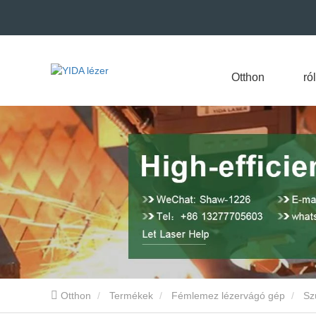
Otthon
ró
Otthon
Termékek
Fémlemez lézervágó gép
Sz