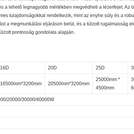
 és a lehető legnagyobb mértékben megvédheti a lézerfejet. Az ö
es tulajdonságokkal rendelkezik, mint az enyhe súly és a rob
st a megmunkálási eljáráson belül, és a túlzott rugalmasság el
úlzott pontosság gondolata alapján.
16D
20D
25D
3
25000mm *
3
16500mm*3200mm
20500mm*3200mm
4500mm
000/20000/30000/40000W