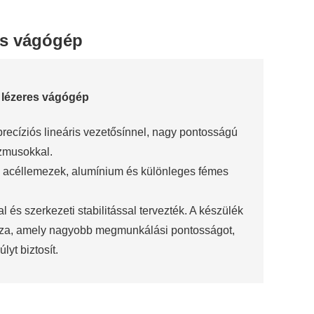
es vágógép
 lézeres vágógép
precíziós lineáris vezetősínnel, nagy pontosságú
izmusokkal.
 acéllemezek, alumínium és különleges fémes
l és szerkezeti stabilitással tervezték. A készülék
azza, amely nagyobb megmunkálási pontosságot,
yt biztosít.