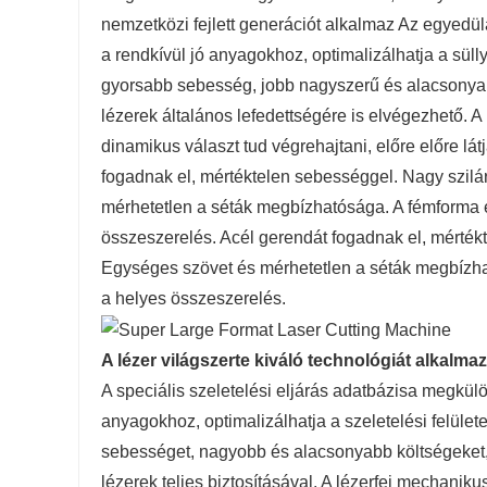
nemzetközi fejlett generációt alkalmaz Az egyedül
a rendkívül jó anyagokhoz, optimalizálhatja a süll
gyorsabb sebesség, jobb nagyszerű és alacsonyab
lézerek általános lefedettségére is elvégezhető. A 
dinamikus választ tud végrehajtani, előre előre lát
fogadnak el, mértéktelen sebességgel. Nagy szilá
mérhetetlen a séták megbízhatósága. A fémforma elő
összeszerelés. Acél gerendát fogadnak el, mértékt
Egységes szövet és mérhetetlen a séták megbízható
a helyes összeszerelés.
A lézer világszerte kiváló technológiát alkalmaz
A speciális szeletelési eljárás adatbázisa megkü
anyagokhoz, optimalizálhatja a szeletelési felüle
sebességet, nagyobb és alacsonyabb költségeket, 
lézerek teljes biztosításával. A lézerfej mechanikus