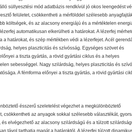
álló süllyesztési mód adatbázis rendkívül jó okos leengedést v
yesztő felületet, csökkentheti a mérfölddel szélesebb anyagfajták
b költségek, és az alacsony energiájú és a mértéktelen energi
lézerfej automatikusan elkerülheti a határokat. A lézerfej mérhet
ja a határokat, és szép mértékben védi a lézerfejet. Acél gerend
rdság, helyes plaszticitás és szívósság. Egységes szövet és
nyei a tiszta gyártás, a rövid gyártási ciklus és a helyes
elen sebességgel. Nagy szilárdság, helyes plaszticitás és szív
sága. A fémforma előnyei a tiszta gyártás, a rövid gyártási cik
lönböztető ésszerű szeletelést végezhet a megkülönböztető
tet, csökkentheti az anyagok sokkal szélesebb választékát, gyor
és elvégezhető az alacsony szilárdságú és a túlzott szilárdság
an távol tarthatja magát a határoktól. A lézerfej túlzott dinamiku