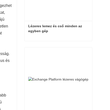
égezhet
at,
ájú
Lézeres lemez és cső minden az 
etlen
egyben gép
át
Lézeres lemez és cső minden az egyben gép
ósság.
Kapcsolatfelvétel most
lus és
sabb
ú
s