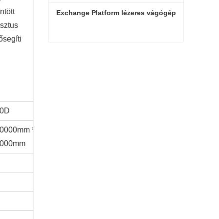
ntött
Exchange Platform lézeres vágógép
usztus
ősegíti
Exchange Platform lézeres vágógép
Kapcsolatfelvétel most
0D
0000mm *
6000mm