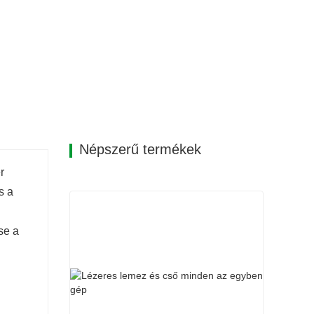
Népszerű termékek
r
s a
se a