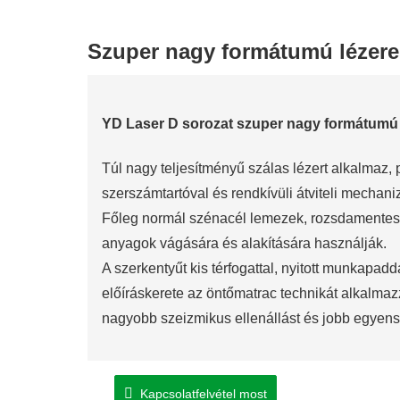
Szuper nagy formátumú lézer
YD Laser D sorozat szuper nagy formátumú
Túl nagy teljesítményű szálas lézert alkalmaz, 
szerszámtartóval és rendkívüli átviteli mechan
Főleg normál szénacél lemezek, rozsdamentes
anyagok vágására és alakítására használják.
A szerkentyűt kis térfogattal, nyitott munkapadda
előíráskerete az öntőmatrac technikát alkalm
nagyobb szeizmikus ellenállást és jobb egyensúl
Kapcsolatfelvétel most