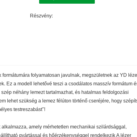
Részvény:
k formátumára folyamatosan javulnak, megszületnek az YD léze
k. Ez a modell lehetővé teszi a csodálatos masszív formátum é
, szép néhány lemezt tartalmazhat, és hatalmas feldolgozási
em lehet szükség a lemez félúton történő cseréjére, hogy szépít
élyes testreszabást"!
át alkalmazza, amely mérhetetlen mechanikai szilárdsággal,
állítható gyártással és hőérzékenységgel rendelkezik A lézer