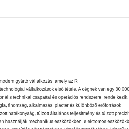
modern gyártó vállalkozás, amely az R
stechnológiai vállalkozások első tétele. A cégnek van egy 30 00
ális technikai csapattal és operációs rendszerrel rendelkezik.
gia, finomság, alkalmazás, piactér és különböző erőforrások
lzott hatékonyság, túlzott általános teljesítmény és túlzott precizi
örben használják mechanikus eszközökben, elektromos eszközök