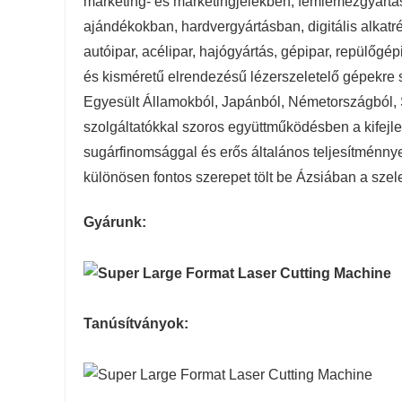
marketing- és marketingjelekben, fémlemezgyártás
ajándékokban, hardvergyártásban, digitális alkat
autóipar, acélipar, hajógyártás, gépipar, repülőgé
és kisméretű elrendezésű lézerszeletelő gépekre s
Egyesült Államokból, Japánból, Németországból, Sv
szolgáltatókkal szoros együttműködésben a kifejles
sugárfinomsággal és erős általános teljesítménnyel
különösen fontos szerepet tölt be Ázsiában a szel
Gyárunk:
Tanúsítványok: