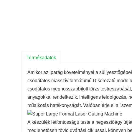
Termékadatok
Amikor az iparág követelményei a süllyesztőgépe
csodálatos masszív formátumú D sorozatú modelle
csodálatos meghosszabbított törzs testreszabását
anyagokkal rendelkezik. Intelligens feldolgozás, n
műalkotás hatékonyságát. Valóban érje el a "szem
A készülék létfontosságú teste a hegesztőágy útj
meglehetősen rövid gyártási ciklussal, könnyen be