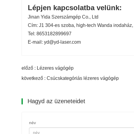
Lépjen kapcsolatba velünk:
Jinan Yida Szerszámgép Co., Ltd
20D
Cím: J1 304-es szoba, high-tech Wanda irodaház, 
Tel: 8653182899697
E-mail: yd@yd-laser.com
20500mm*3200mm
előző : Lézeres vágógép
50m / perc
következő : Csúcskategóriás lézeres vágógép
6KW alatta:O
2
Hagyd az üzeneteidet
6KW és afelett:O
2、
N
2
、air
név
0,8 G