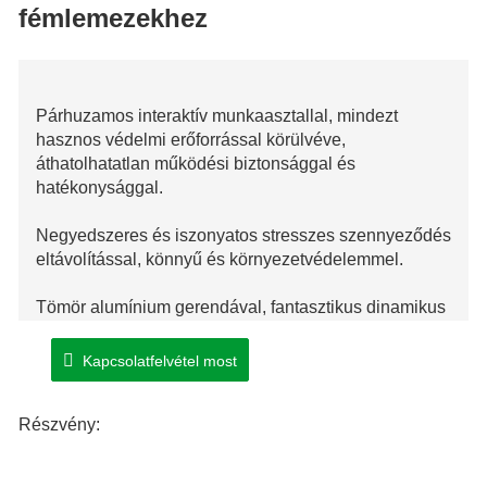
fémlemezekhez
Párhuzamos interaktív munkaasztallal, mindezt
hasznos védelmi erőforrással körülvéve,
áthatolhatatlan működési biztonsággal és
hatékonysággal.
Negyedszeres és iszonyatos stresszes szennyeződés
eltávolítással, könnyű és környezetvédelemmel.
Tömör alumínium gerendával, fantasztikus dinamikus
általános teljesítménnyel és túlzott stabilitással.
Kapcsolatfelvétel most
A hegesztő matractesttel nagyobb pontosság és
alkalmazható stabilitás.
Részvény: