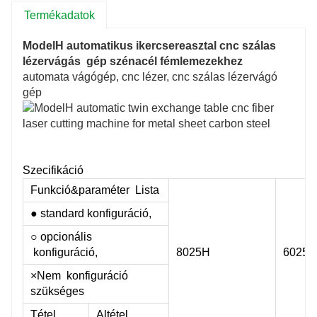
Termékadatok
ModelH automatikus ikercsereasztal cnc szálas
lézervágás gép szénacél fémlemezekhez
automata vágógép, cnc lézer, cnc szálas lézervágó
gép
Szecifikáció
Funkció&paraméter Lista
● standard konfiguráció,
○ opcionális
konfiguráció,
8025H
6025H
×Nem konfiguráció
szükséges
Tétel
Altétel