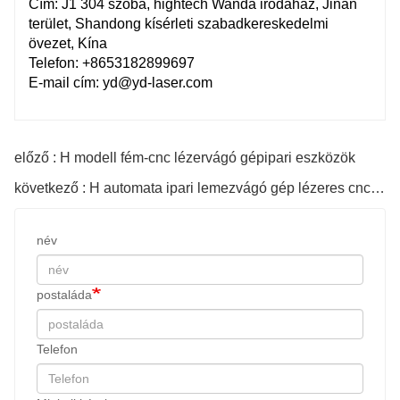
Cím: J1 304 szoba, hightech Wanda irodaház, Jinan
terület, Shandong kísérleti szabadkereskedelmi
övezet, Kína
Telefon: +8653182899697
E-mail cím: yd@yd-laser.com
előző : H modell fém-cnc lézervágó gépipari eszközök
következő : H automata ipari lemezvágó gép lézeres cnc gép fémhez
név
postaláda
Telefon