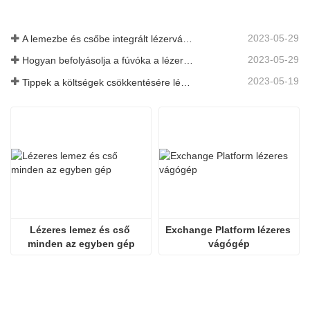
2023-05-29
A lemezbe és csőbe integrált lézervágó gép előnyei
2023-05-29
Hogyan befolyásolja a fúvóka a lézeres vágás minőségét?
2023-05-19
Tippek a költségek csökkentésére lézeres vágógépek használatakor
Lézeres lemez és cső 
Exchange Platform lézeres 
minden az egyben gép
vágógép