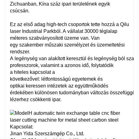
Zichuanban, Kína száz ipari területének egyik
csúcsán.
Ez az első adag high-tech
csoportok
tette hozzá
a Qilu
laser Industrial Parkból. A
vállalat
30000 téglalap
méteres szabványosított üzeme van. Van
egy
szakember
műszaki személyzet és üzemeltetési
rendszer.
A
legénység
van
alakított
keresztül
és
legénység
ból
szak
professzorok, valamint a
azonos
idő, folytatódik
a
hiteles
kapcsolat a
következővel:
létfontosságú
egyetemek és
optikai
keressen
intézetek az együttműködés
érdekében
különösen
tudományban
változás
összefüggő
lézerhez
csökkenti
ipar.
Kapcsolat:
Jinan Yida Szerszámgép Co., Ltd.