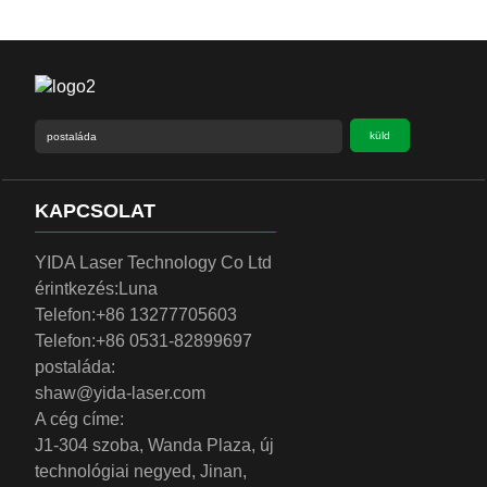
küld
KAPCSOLAT
YIDA Laser Technology Co Ltd
érintkezés:
Luna
Telefon:
+86 13277705603
Telefon:
+86 0531-82899697
postaláda:
shaw@yida-laser.com
A cég címe:
J1-304 szoba, Wanda Plaza, új
technológiai negyed, Jinan,