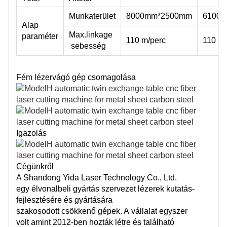
Munkaterület
8000mm*2500mm
6100
Alap
Max.linkage
paraméter
110 m/perc
110 m/
sebesség
Fém lézervágó gép csomagolása
Igazolás
Cégünkről
A Shandong Yida Laser Technology Co., Ltd.
egy
élvonalbeli
gyártás
szervezet
lézerek kutatás-
fejlesztésére és gyártására
szakosodott
csökkenő
gépek. A
vállalat
egyszer
volt
amint
2012-ben hozták létre és
található