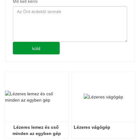
Mit kell kérni
küld
Lézeres lemez és cső 
Lézeres vágógép
minden az egyben gép