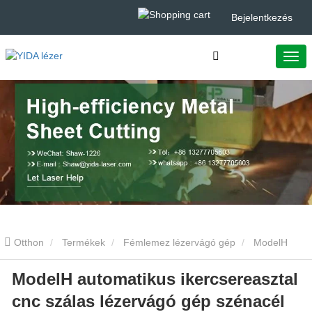
Bejelentkezés
Otthon
Termékek
Fémlemez lézervágó gép
ModelH
ModelH automatikus ikercsereasztal
automatikus ikercsereasztal cnc szálas lézervágó gép szénacél
cnc szálas lézervágó gép szénacél
fémlemezekhez