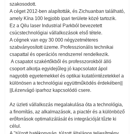
szakosodott.
A céget 2012-ben alapították, és Zichuanban található,
amely Kína 100 legjobb ipari területe közé tartozik.
Ez a Qilu laser Industrial Parkból bevezetett
csúcstechnológiai vállalkozások első tétele.
A cégnek van egy 30 000 négyzetméteres
szabványosított üzeme. Professzionális technikai
csapattal és operációs rendszerrel rendelkezik.
A csapatot szakértőkből és professzorokból álló
csoport alkotja egyidejűleg jó kapcsolatot ápol
nagyobb egyetemekkel és optikai kutatóintézetekkel a
különösen a technológiai együttműködés érdekében||
||Lézervágó iparhoz kapcsolódó csere.
20D
1
Az üzleti vállalkozás megalakulása óta a technológia,
a finomítás, az alkalmazások, a piactér és a különböző
erőforrások optimalizálását és integrációját tűzte ki
célul.
20500mm*3200mm
1
A "túlzott hatékonyság, túlzott általános teljesítmény