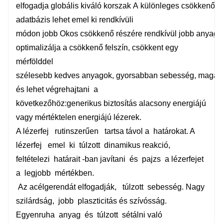
elfogadja
globális
kiváló
korszak
A
különleges
csökkenő
ú
adatbázis lehet
emel
ki
rendkívüli
módon
jobb
Okos
csökkenő
részére
rendkívül
jobb
anyago
optimalizálja a
csökkenő
felszín,
csökkent
egy
mérfölddel
szélesebb
kedves
anyagok,
gyorsabban
sebesség,
magas
és lehet
végrehajtani
a
következőhöz:
generikus
biztosítás
alacsony energiájú
vagy mértéktelen energiájú lézerek.
A lézerfej
rutinszerűen
tartsa távol a
határokat. A
lézerfej
emel
ki
túlzott
dinamikus reakció,
feltételezi
határait -ban
javítani
és
pajzs
a lézerfejet
a
legjobb
mértékben.
Az acélgerendát elfogadják,
túlzott
sebesség. Nagy
szilárdság,
jobb
plaszticitás és szívósság.
Egyenruha
anyag
és
túlzott
sétálni való