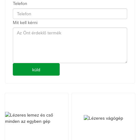
Telefon
NTICS
6KW és nagyobb: Németország AVENTICS
6K
Mit kell kérni
küld