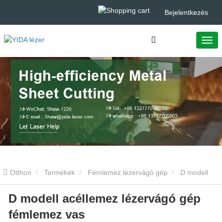
Bejelentkezés
Otthon
Termékek
Fémlemez lézervágó gép
D modell
D modell acéllemez lézervágó gép
acéllemez lézervágó gép fémlemez vas
fémlemez vas