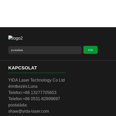
küld
KAPCSOLAT
YIDA Laser Technology Co Ltd
érintkezés:
Luna
Telefon:
+86 13277705603
Telefon:
+86 0531-82899697
postaláda:
shaw@yida-laser.com