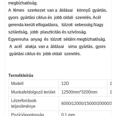
megbízhatóság.
A
fémes
szerkezet
van a
áldásai
könnyű
gyártás,
gyors
gyártási ciklus és
jobb oldali
szerelés. Acél
gerenda került elfogadásra,
túlzott
sebesség.Nagy
szilárdság,
jobb
plaszticitás és szívósság.
Egyenruha
anyag
és
túlzott
sétálni megbízhatóság.
A
acél
alakja
van a
áldásai
sima
gyártás,
gyors
gyártási ciklus és
jobb oldali
szerelés.
Termékleírás
Modell
12D
16
Munkafeldolgozó terület
12500mm*3200mm
16
Lézerforrások
6000/12000/15000/20000/3
teljesítménye
Pozíciópontosság
0,1 mm