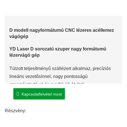
D modell nagyformátumú CNC lézeres acéllemez
vágógép
YD Laser D sorozatú szuper nagy formátumú
lézervágó gép
Túlzott teljesítményű szállézert alkalmaz, precíziós
lineáris vezetősínnel, nagy pontosságú
szerszámtartóval és rendkívüli átviteli
mechanizmusokkal szervezve.
Kapcsolatfelvétel most
Főleg normál szénacél lemez, rozsdamentes
acéllemez, alumínium és rendkívüli fémanyagok
Részvény:
vágására és formázására használják.
A modult kis térfogatú, nyitott munkapaddal és