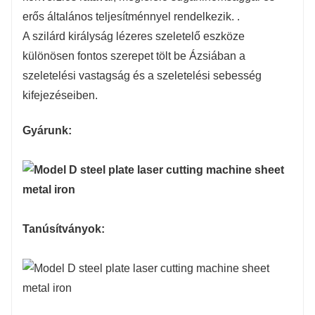
itec/BLT
12KW és nagyobb: Németország Precitec/BLT
12
erős általános teljesítménnyel rendelkezik. .
A szilárd királyság lézeres szeletelő eszköze
MAX
M
különösen fontos szerepet tölt be Ázsiában a
szeletelési vastagság és a szeletelési sebesség
Nagy szilárdságú hegesztő gerenda
Na
kifejezéseiben.
Gyárunk:
Japán Yaskawa
Ja
Tajvanon készült HiWin
Ta
Tanúsítványok:
Tajvanon készült YYC
Ta
Szegmentált típusú sínes esztergaágy
Sz