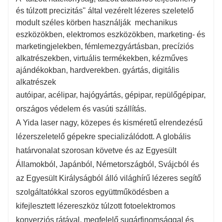
és túlzott precizitás" által vezérelt lézeres szeletelő
50 m/perc
50
modult széles körben használják mechanikus
eszközökben, elektromos eszközökben, marketing- és
marketingjelekben, fémlemezgyártásban, precíziós
6KW alatt: O2
6K
alkatrészekben, virtuális termékekben, kézműves
ajándékokban, hardverekben. gyártás, digitális
6KW és nagyobb: O2, N2, levegő
6K
alkatrészek
autóipar, acélipar, hajógyártás, gépipar, repülőgépipar,
0,8G
0,
országos védelem és vasúti szállítás.
A Yida laser nagy, közepes és kisméretű elrendezésű
28000 kg
23
lézerszeletelő gépekre specializálódott. A globális
határvonalat szorosan követve és az Egyesült
4500 mm
4
Államokból, Japánból, Németországból, Svájcból és
az Egyesült Királyságból álló világhírű lézeres segítő
12KW és kevesebb: BLT/Ray Tools
12
szolgáltatókkal szoros együttműködésben a
kifejlesztett lézereszköz túlzott fotoelektromos
konverziós rátával, megfelelő sugárfinomsággal és