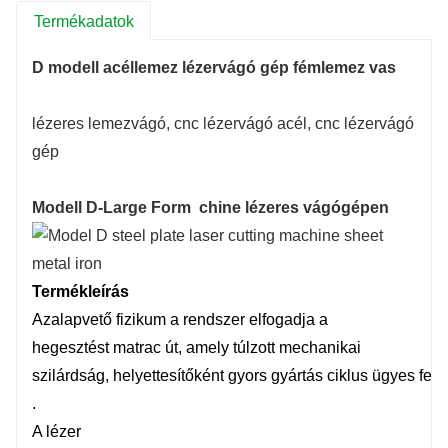
szerkezeti stabilitással tervezték. A készülék
Termékadatok
előkezelő kerete az öntőmatrac technikát alkalmazza,
D modell acéllemez lézervágó gép fémlemez vas
amely nagyobb megmunkálási pontossággal,
nagyobb szeizmikus ellenállással és jobb
lézeres lemezvágó, cnc lézervágó acél, cnc lézervágó
egyensúlyozással rendelkezik.
gép
Modell D-Large Form
chine lézeres vágógépen
Termékleírás
Az
alapvető
fizikum
a
rendszer
elfogadja a
hegesztést
matrac
út, amely
túlzott
mechanikai
szilárdság,
helyettesítőként
gyors
gyártás
ciklus
ügyes
felál
.
A lézer