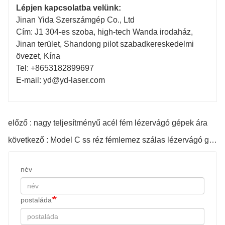
Lépjen kapcsolatba velünk:
Jinan Yida Szerszámgép Co., Ltd
Cím: J1 304-es szoba, high-tech Wanda irodaház,
○
○
Jinan terület, Shandong pilot szabadkereskedelmi
övezet, Kína
Tel: +8653182899697
FSCUT2000S
F
E-mail: yd@yd-laser.com
8kw: FSCUT8000
8
előző : nagy teljesítményű acél fém lézervágó gépek ára
Japán SMC/Németország AVENTICS
Ja
következő : Model C ss réz fémlemez szálas lézervágó gép
név
Japán SMC
J
postaláda
4KW és kevesebb: Japan SMC
4K