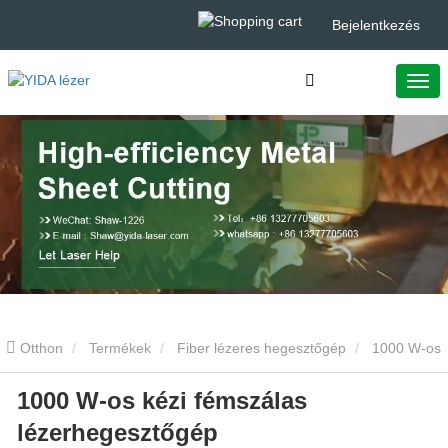
Bejelentkezés
Otthon
Termékek
Fiber lézeres hegesztőgép
1000 W-os
1000 W-os kézi fémszálas
kézi fémszálas lézerhegesztőgép
lézerhegesztőgép