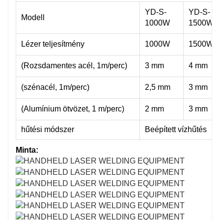
YD-S-
YD-S-
Modell
1000W
1500W
Lézer teljesítmény
1000W
1500W
(Rozsdamentes acél, 1m/perc)
3 mm
4 mm
(szénacél, 1m/perc)
2,5 mm
3 mm
(Alumínium ötvözet, 1 m/perc)
2 mm
3 mm
hűtési módszer
Beépített vízhűtés
Minta: