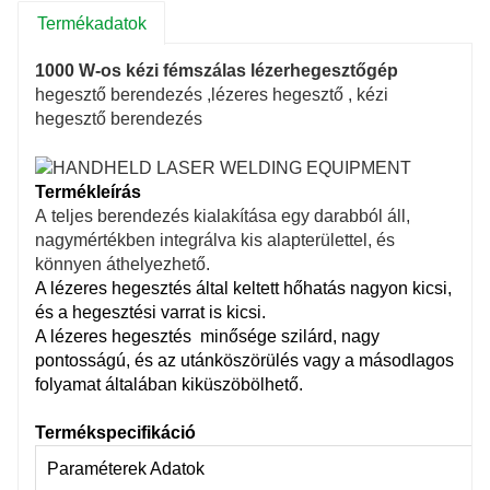
Termékadatok
1000 W-os kézi fémszálas lézerhegesztőgép
hegesztő berendezés ,lézeres hegesztő , kézi
hegesztő berendezés
Termékleírás
A
teljes berendezés kialakítása egy darabból áll,
nagymértékben integrálva kis alapterülettel, és
könnyen áthelyezhető.
A lézeres hegesztés által keltett hőhatás nagyon kicsi,
és a hegesztési varrat is kicsi.
A lézeres hegesztés minősége szilárd, nagy
pontosságú, és az utánköszörülés vagy a másodlagos
folyamat általában kiküszöbölhető.
Termékspecifikáció
Paraméterek Adatok