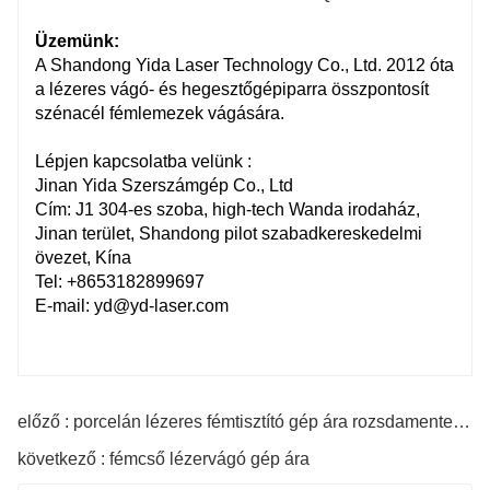
Üzemünk:
A Shandong Yida Laser Technology Co., Ltd. 2012 óta
a lézeres vágó- és hegesztőgépiparra összpontosít
szénacél fémlemezek vágására.
Lépjen kapcsolatba velünk
:
Jinan Yida Szerszámgép Co., Ltd
Cím: J1 304-es szoba, high-tech Wanda irodaház,
Jinan terület, Shandong pilot szabadkereskedelmi
övezet, Kína
Tel: +8653182899697
E-mail: yd@yd-laser.com
előző : porcelán lézeres fémtisztító gép ára rozsdamentesítésre
következő : fémcső lézervágó gép ára