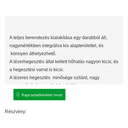
A teljes berendezés kialakítása egy darabból áll,
nagymértékben integrálva kis alapterülettel, és
könnyen áthelyezhető.
A lézerhegesztés által keltett hőhatás nagyon kicsi, és
a hegesztési varrat is kicsi.
A lézeres hegesztés minősége szilárd, nagy
pontosságú, és az utánköszörülés vagy a
másodlagos folyamat általában kiküszöbölhető.
Kapcsolatfelvétel most
Részvény: